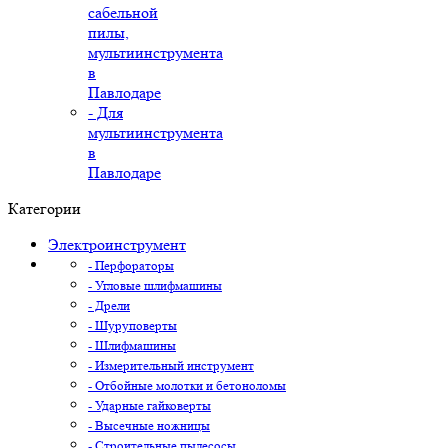
сабельной
пилы,
мультиинструмента
в
Павлодаре
- Для
мультиинструмента
в
Павлодаре
Категории
Электроинструмент
- Перфораторы
- Угловые шлифмашины
- Дрели
- Шуруповерты
- Шлифмашины
- Измерительный инструмент
- Отбойные молотки и бетоноломы
- Ударные гайковерты
- Высечные ножницы
- Строительные пылесосы