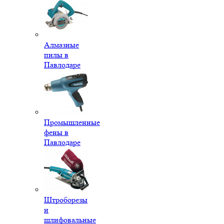
Алмазные
пилы в
Павлодаре
Промышленные
фены в
Павлодаре
Штроборезы
и
шлифовальные