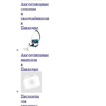
Аккумуляторные
степлеры
и
гвоздезабиватели
в
Павлодаре
Аккумуляторные
пылесосы
в
Павлодаре
Пистолеты
для
герметика