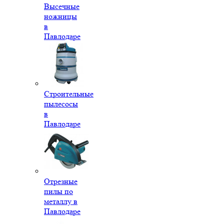
Высечные
ножницы
в
Павлодаре
Строительные
пылесосы
в
Павлодаре
Отрезные
пилы по
металлу в
Павлодаре