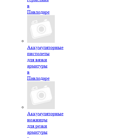
в
Павлодаре
Аккумуляторные
пистолеты
для вязки
арматуры
в
Павлодаре
Аккумуляторные
ножницы
для резки
арматуры