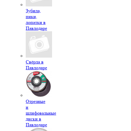
Зубила,
пики,
лопатки в
Павлодаре
Свёрла в
Павлодаре
Отрезные
и
шлифовальные
диски в
Павлодаре